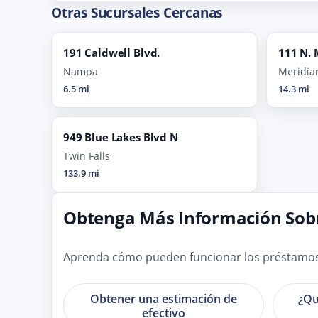
Otras Sucursales Cercanas
191 Caldwell Blvd.
111 N. 
Nampa
Meridia
6.5 mi
14.3 mi
949 Blue Lakes Blvd N
Twin Falls
133.9 mi
Obtenga Más Información Sobr
Aprenda cómo pueden funcionar los préstamos so
Obtener una estimación de
¿Qu
efectivo