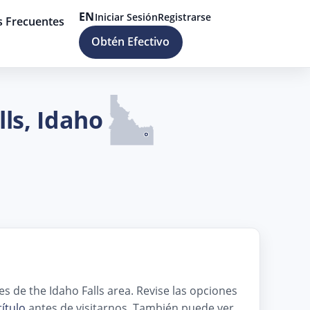
EN
Iniciar Sesión
Registrarse
s Frecuentes
Obtén Efectivo
ls, Idaho
s de the Idaho Falls area. Revise las opciones
ítulo
antes de visitarnos. También puede ver