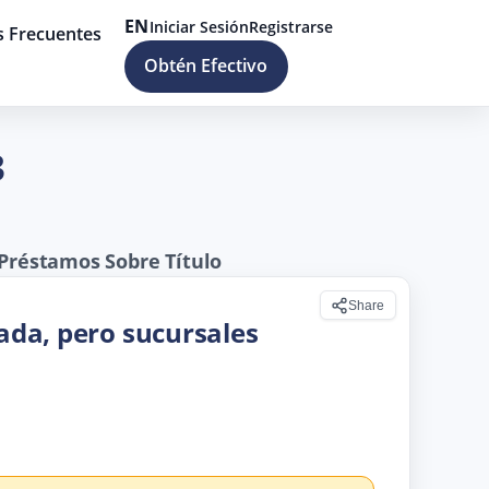
EN
Iniciar Sesión
Registrarse
s Frecuentes
Obtén Efectivo
3
 Préstamos Sobre Título
Share
rada, pero sucursales